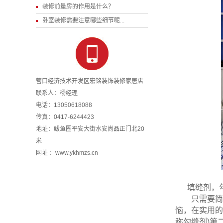
装修前量房的作用是什么？
卧室装修需要注意哪些细节呢...
营口经济技术开发区宏铭装饰装修家居店
联系人：杨经理
电话：13050618088
传真：0417-6244423
地址：鲅鱼圈平安大街水安尚品正门北20
米
网址 ：www.ykhmzs.cn
填缝剂，
只需要简单
恼，在实用的
称勾缝剂)第