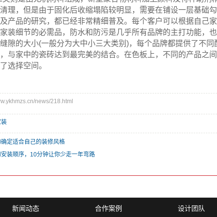
清理，但是由于固化后收缩塌陷较明显，需要在铺设一层基础勾
及产品的研究，都已经非常精细普及。每个客户可以根据自己家
家装细节的必需品，防水和防污是几乎所有品牌的主打功能，也
隙的大小(一般分为大中小三大类别)，每个品牌都提供了不同
，与家中的瓷砖达到最完美的结合。在色板上，不同的产品之间
了选择空间。
ykhmzs.cn/news/218.html
家装
的确定适合自己的装修风格
安装顺序，10分钟让你少走一年弯路
新闻动态
合作案例
设计团队