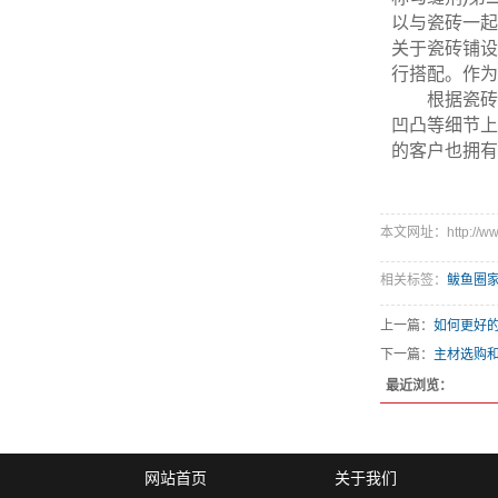
以与瓷砖一起
关于瓷砖铺设
行搭配。作为
根据瓷砖缝
凹凸等细节上
的客户也拥有
本文网址：http://www.
相关标签：
鲅鱼圈
上一篇：
如何更好
下一篇：
主材选购和
最近浏览：
网站首页
关于我们